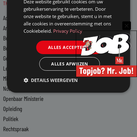
Deze website gebruikt cookies om uw
THEMA'S
k
gebruikerservaring te verbeteren. Door
e
onze website te gebruiken, stemt u in met
Advocatuur
d
alle cookies in overeenstemming met ons
i
Arbeidsmarkt
Cookiebeleid.
Privacy Policy
n
Bedrijfsjuristen
-
ALLES ACCEPTEREN
Bedrijfsvoering
i
n
Gerechtsdeurwaarders
ALLES AFWIJZEN
Legal Tech
Ministerie van Justitie en Veiligheid
DETAILS WEERGEVEN
Notariaat
Openbaar Ministerie
Opleiding
Politiek
Rechtspraak