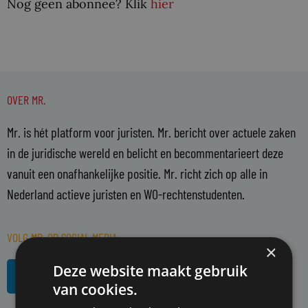
Nog geen abonnee? Klik
hier
OVER MR.
Mr. is hét platform voor juristen. Mr. bericht over actuele zaken
in de juridische wereld en belicht en becommentarieert deze
vanuit een onafhankelijke positie. Mr. richt zich op alle in
Nederland actieve juristen en WO-rechtenstudenten.
VOLG MR. OP SOCIAL MEDIA
×
L
R
Deze website maakt gebruik
i
s
van cookies.
n
s