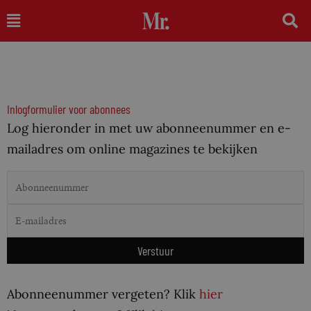
Ga
Main
naar
Menu
de
inhoud
Inlogformulier voor abonnees
Log hieronder in met uw abonneenummer en e-
mailadres om online magazines te bekijken
Abonneenummer vergeten? Klik
hier