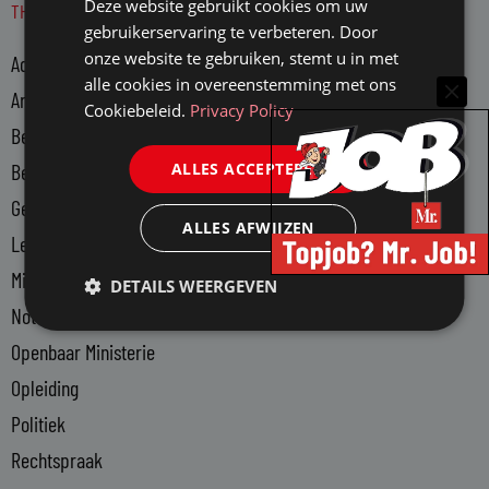
Deze website gebruikt cookies om uw
THEMA'S
k
gebruikerservaring te verbeteren. Door
e
onze website te gebruiken, stemt u in met
Advocatuur
d
alle cookies in overeenstemming met ons
i
Arbeidsmarkt
Cookiebeleid.
Privacy Policy
n
Bedrijfsjuristen
-
ALLES ACCEPTEREN
Bedrijfsvoering
i
n
Gerechtsdeurwaarders
ALLES AFWIJZEN
Legal Tech
Ministerie van Justitie en Veiligheid
DETAILS WEERGEVEN
Notariaat
Openbaar Ministerie
Opleiding
Politiek
Rechtspraak