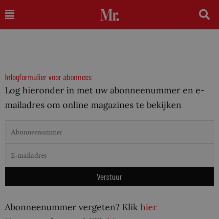
Ga
Main
naar
Menu
de
inhoud
Inlogformulier voor abonnees
Log hieronder in met uw abonneenummer en e-
mailadres om online magazines te bekijken
Abonneenummer vergeten? Klik
hier