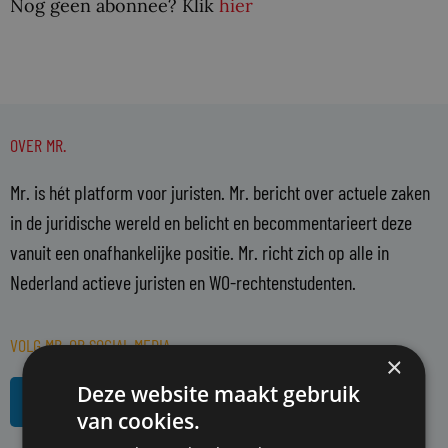
Nog geen abonnee? Klik
hier
OVER MR.
Mr. is hét platform voor juristen. Mr. bericht over actuele zaken
in de juridische wereld en belicht en becommentarieert deze
vanuit een onafhankelijke positie. Mr. richt zich op alle in
Nederland actieve juristen en WO-rechtenstudenten.
VOLG MR. OP SOCIAL MEDIA
×
L
R
Deze website maakt gebruik
i
s
van cookies.
n
s