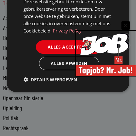
Deze website gebruikt cookies om uw
THEMA'S
k
gebruikerservaring te verbeteren. Door
e
onze website te gebruiken, stemt u in met
Advocatuur
d
alle cookies in overeenstemming met ons
i
Arbeidsmarkt
Cookiebeleid.
Privacy Policy
n
Bedrijfsjuristen
-
ALLES ACCEPTEREN
Bedrijfsvoering
i
n
Gerechtsdeurwaarders
ALLES AFWIJZEN
Legal Tech
Ministerie van Justitie en Veiligheid
DETAILS WEERGEVEN
Notariaat
Openbaar Ministerie
Opleiding
Politiek
Rechtspraak