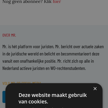
Nog geen abonnee? Klik
hier
OVER MR.
Mr. is hét platform voor juristen. Mr. bericht over actuele zaken
in de juridische wereld en belicht en becommentarieert deze
vanuit een onafhankelijke positie. Mr. richt zich op alle in
Nederland actieve juristen en WO-rechtenstudenten.
VOLG MR. OP SOCIAL MEDIA
×
L
R
Deze website maakt gebruik
i
s
van cookies.
n
s