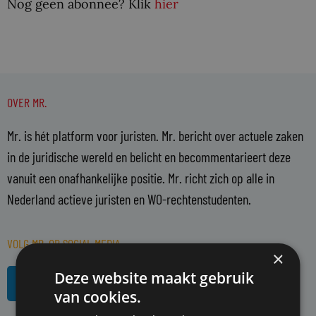
Nog geen abonnee? Klik
hier
OVER MR.
Mr. is hét platform voor juristen. Mr. bericht over actuele zaken
in de juridische wereld en belicht en becommentarieert deze
vanuit een onafhankelijke positie. Mr. richt zich op alle in
Nederland actieve juristen en WO-rechtenstudenten.
VOLG MR. OP SOCIAL MEDIA
×
L
R
Deze website maakt gebruik
i
s
van cookies.
n
s