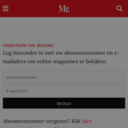
Ga
Main
naar
Menu
de
inhoud
Inlogformulier voor abonnees
Log hieronder in met uw abonneenummer en e-
mailadres om online magazines te bekijken
Abonneenummer vergeten? Klik
hier