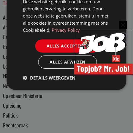
Deze website gebruikt cookies om uw
THEMA'S
k
gebruikerservaring te verbeteren. Door
e
onze website te gebruiken, stemt u in met
Advocatuur
d
alle cookies in overeenstemming met ons
i
Arbeidsmarkt
Cookiebeleid.
Privacy Policy
n
Bedrijfsjuristen
-
ALLES ACCEPTEREN
Bedrijfsvoering
i
n
Gerechtsdeurwaarders
ALLES AFWIJZEN
Legal Tech
Ministerie van Justitie en Veiligheid
DETAILS WEERGEVEN
Notariaat
Openbaar Ministerie
Opleiding
Politiek
Rechtspraak