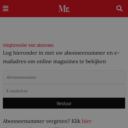
Ga
Main
naar
Menu
de
inhoud
Inlogformulier voor abonnees
Log hieronder in met uw abonneenummer en e-
mailadres om online magazines te bekijken
Abonneenummer vergeten? Klik
hier