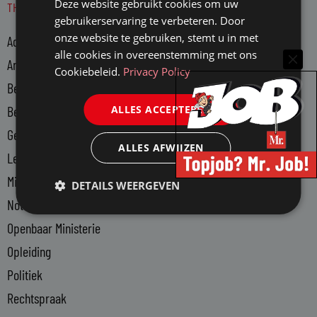
Deze website gebruikt cookies om uw
THEMA'S
k
gebruikerservaring te verbeteren. Door
e
onze website te gebruiken, stemt u in met
Advocatuur
d
alle cookies in overeenstemming met ons
i
Arbeidsmarkt
Cookiebeleid.
Privacy Policy
n
Bedrijfsjuristen
-
ALLES ACCEPTEREN
Bedrijfsvoering
i
n
Gerechtsdeurwaarders
ALLES AFWIJZEN
Legal Tech
Ministerie van Justitie en Veiligheid
DETAILS WEERGEVEN
Notariaat
Openbaar Ministerie
Opleiding
Politiek
Rechtspraak