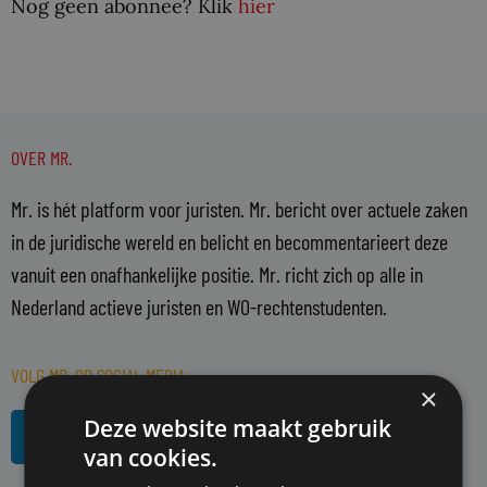
Nog geen abonnee? Klik
hier
OVER MR.
Mr. is hét platform voor juristen. Mr. bericht over actuele zaken
in de juridische wereld en belicht en becommentarieert deze
vanuit een onafhankelijke positie. Mr. richt zich op alle in
Nederland actieve juristen en WO-rechtenstudenten.
VOLG MR. OP SOCIAL MEDIA
×
L
R
Deze website maakt gebruik
i
s
van cookies.
n
s