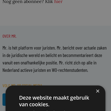
Nog geen abonnee? Klik
hier
OVER MR.
Mr. is hét platform voor juristen. Mr. bericht over actuele zaken
in de juridische wereld en belicht en becommentarieert deze
vanuit een onafhankelijke positie. Mr. richt zich op alle in
Nederland actieve juristen en WO-rechtenstudenten.
VOLG MR. OP SOCIAL MEDIA
×
L
R
Deze website maakt gebruik
i
s
van cookies.
n
s