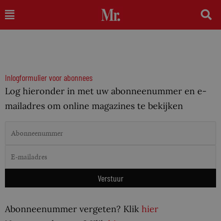
Ga
Main
naar
Menu
de
inhoud
Inlogformulier voor abonnees
Log hieronder in met uw abonneenummer en e-
mailadres om online magazines te bekijken
Abonneenummer vergeten? Klik
hier