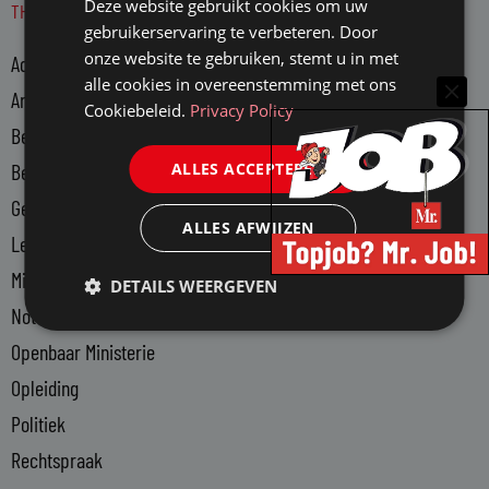
Deze website gebruikt cookies om uw
THEMA'S
k
gebruikerservaring te verbeteren. Door
e
onze website te gebruiken, stemt u in met
Advocatuur
d
alle cookies in overeenstemming met ons
i
Arbeidsmarkt
Cookiebeleid.
Privacy Policy
n
Bedrijfsjuristen
-
ALLES ACCEPTEREN
Bedrijfsvoering
i
n
Gerechtsdeurwaarders
ALLES AFWIJZEN
Legal Tech
Ministerie van Justitie en Veiligheid
DETAILS WEERGEVEN
Notariaat
Openbaar Ministerie
Opleiding
Politiek
Rechtspraak