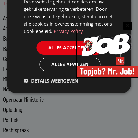
Deze website gebruikt cookies om uw
THEMA'S
k
gebruikerservaring te verbeteren. Door
e
onze website te gebruiken, stemt u in met
Advocatuur
d
alle cookies in overeenstemming met ons
i
Arbeidsmarkt
Cookiebeleid.
Privacy Policy
n
Bedrijfsjuristen
-
ALLES ACCEPTEREN
Bedrijfsvoering
i
n
Gerechtsdeurwaarders
ALLES AFWIJZEN
Legal Tech
Ministerie van Justitie en Veiligheid
DETAILS WEERGEVEN
Notariaat
Openbaar Ministerie
Opleiding
Politiek
Rechtspraak