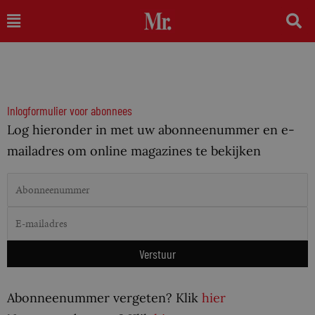
Ga
Main
naar
Menu
de
inhoud
Inlogformulier voor abonnees
Log hieronder in met uw abonneenummer en e-
mailadres om online magazines te bekijken
Abonneenummer vergeten? Klik
hier