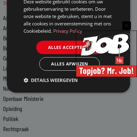
Deze website gebruikt cookies om uw
THEMA'S
k
gebruikerservaring te verbeteren. Door
e
onze website te gebruiken, stemt u in met
Advocatuur
d
alle cookies in overeenstemming met ons
i
Arbeidsmarkt
Cookiebeleid.
Privacy Policy
n
Bedrijfsjuristen
-
ALLES ACCEPTEREN
Bedrijfsvoering
i
n
Gerechtsdeurwaarders
ALLES AFWIJZEN
Legal Tech
Ministerie van Justitie en Veiligheid
DETAILS WEERGEVEN
Notariaat
Openbaar Ministerie
Opleiding
Politiek
Rechtspraak