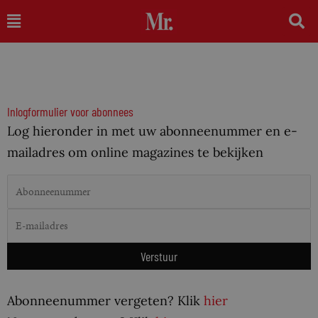
Ga
Main
naar
Menu
de
inhoud
Inlogformulier voor abonnees
Log hieronder in met uw abonneenummer en e-
mailadres om online magazines te bekijken
Abonneenummer vergeten? Klik
hier