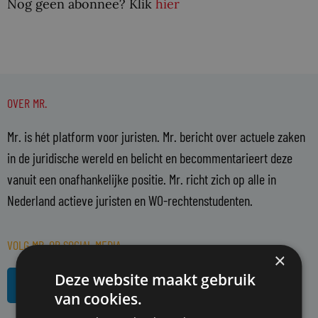
Nog geen abonnee? Klik
hier
OVER MR.
Mr. is hét platform voor juristen. Mr. bericht over actuele zaken
in de juridische wereld en belicht en becommentarieert deze
vanuit een onafhankelijke positie. Mr. richt zich op alle in
Nederland actieve juristen en WO-rechtenstudenten.
VOLG MR. OP SOCIAL MEDIA
×
L
R
Deze website maakt gebruik
i
s
van cookies.
n
s