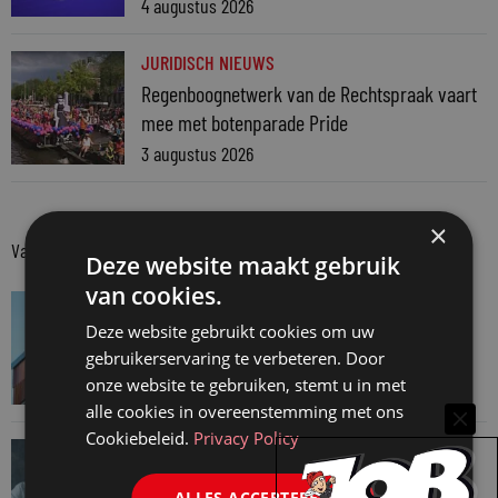
4 augustus 2026
JURIDISCH NIEUWS
Regenboognetwerk van de Rechtspraak vaart
mee met botenparade Pride
3 augustus 2026
×
Van onze kennispartners
Deze website maakt gebruik
van cookies.
VAN ONZE KENNISPARTNERS
Deze website gebruikt cookies om uw
Van praktijk naar bewijs: hoe onderbouw je
gebruikerservaring te verbeteren. Door
keuzes tijdens een Wwft-audit?
onze website te gebruiken, stemt u in met
7 augustus 2026
alle cookies in overeenstemming met ons
Cookiebeleid.
Privacy Policy
VAN ONZE KENNISPARTNERS
Werkdruk zegt meer dan urennormen
ALLES ACCEPTEREN