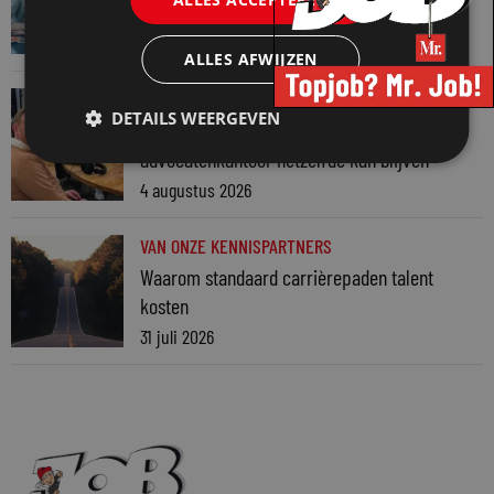
7 augustus 2026
ALLES AFWIJZEN
VAN ONZE KENNISPARTNERS
DETAILS WEERGEVEN
Martin Woodward: waarom geen enkel
advocatenkantoor hetzelfde kan blijven
4 augustus 2026
VAN ONZE KENNISPARTNERS
Waarom standaard carrièrepaden talent
kosten
31 juli 2026