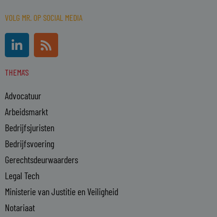
VOLG MR. OP SOCIAL MEDIA
L
R
i
s
n
s
THEMA'S
k
e
Advocatuur
d
i
Arbeidsmarkt
n
Bedrijfsjuristen
-
Bedrijfsvoering
i
n
Gerechtsdeurwaarders
Legal Tech
Ministerie van Justitie en Veiligheid
Notariaat