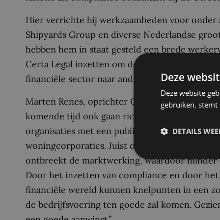
Hier verrichte hij werkzaamheden voor onder 
Shipyards Group en diverse Nederlandse groo
hebben hem in staat gesteld een brede werkerva
Certa Legal inzetten om de vooruitstrevende p
Deze websit
financiële sector naar andere sectoren.
Deze website geb
Marten Renes, oprichter Certa Legal Complianc
gebruiken, stemt
komende tijd ook gaan richten op het doorvoe
organisaties met een publiek/privaat karakter,
DETAILS WE
woningcorporaties. Juist omdat deze organisa
ontbreekt de marktwerking, waardoor minder sn
Door het inzetten van compliance en door het 
financiële wereld kunnen knelpunten in een z
de bedrijfsvoering ten goede zal komen. Gezien
een goede aanwinst.”