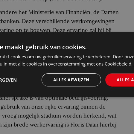
andere het Ministerie van Financiën, de Damen
tbanken. Deze verschillende werkomgevingen
ring op te bouwen. Deze ervaring zal hij bij
rincipes van compliance uit te breiden van de
e maakt gebruik van cookies.
ruikt cookies om uw gebruikerservaring te verbeteren. Door onze
e: “Certa Legal Compliance zal zich de
 u in met alle cookies in overeenstemming met ons Cookiebeleid.
ren van de principes van compliance naar
 zoals de zorgsector, bouwsector en
ERGEVEN
ALLES AFWIJZEN
ALLES 
ties niet puur commercieel opereren,
el sprake is van optimale bedrijfsvoering.
gebruik van onze rijke ervaring binnen de
o vroeg mogelijk stadium worden herkend, wat
 zijn brede werkervaring is Floris Daan hierbij