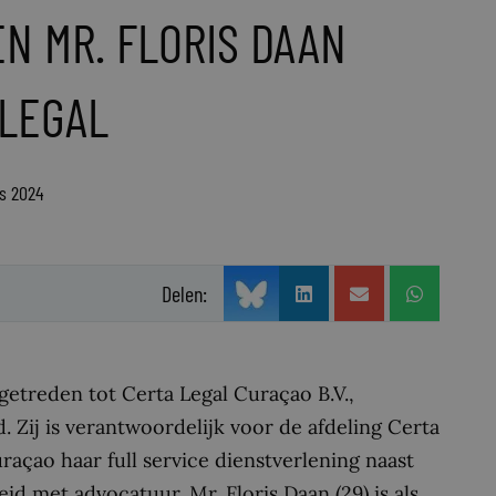
N MR. FLORIS DAAN
 LEGAL
us 2024
Delen:
getreden tot Certa Legal Curaçao B.V.,
 Zij is verantwoordelijk voor de afdeling Certa
açao haar full service dienstverlening naast
id met advocatuur. Mr. Floris Daan (29) is als