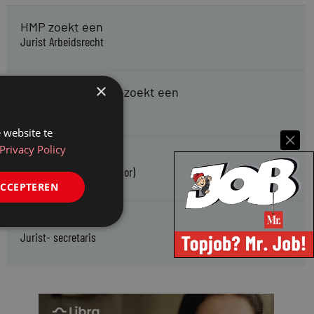
HMP zoekt een
Jurist Arbeidsrecht
×
Gemeente Meppel zoekt een
Juridisch Adviseur
 website te
Privacy Policy
CAOP zoekt een
Juridisch adviseur (junior)
ACCEPTEREN
Kifid zoekt een
Jurist- secretaris