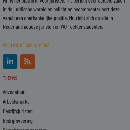
Mr. is hét platform voor juristen. Mr. bericht over actuele zaken
in de juridische wereld en belicht en becommentarieert deze
vanuit een onafhankelijke positie. Mr. richt zich op alle in
Nederland actieve juristen en WO-rechtenstudenten.
VOLG MR. OP SOCIAL MEDIA
L
R
i
s
n
s
THEMA'S
k
e
Advocatuur
d
i
Arbeidsmarkt
n
Bedrijfsjuristen
-
Bedrijfsvoering
i
n
Gerechtsdeurwaarders