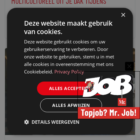
MULTICULTUREEL UIT JE DAK TIJDENS
HEARTBEAT FESTIVAL 2019 IN ROTTERDAM
×
8 augustus 2019
redactie Mr.
Deze website maakt gebruik
van cookies.
Deze website gebruikt cookies om uw
gebruikerservaring te verbeteren. Door
onze website te gebruiken, stemt u in met
alle cookies in overeenstemming met ons
Cookiebeleid.
Privacy Policy
ALLES ACCEPTEREN
ALLES AFWIJZEN
DETAILS WEERGEVEN