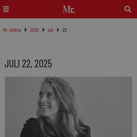
Ga
Main
naar
Menu
de
Mr. Online
2025
juli
22
inhoud
JULI 22, 2025