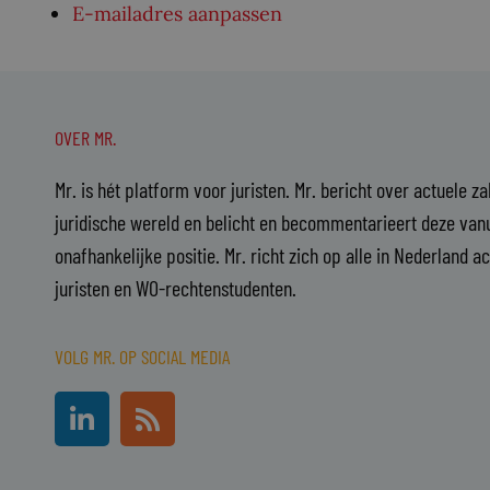
E-mailadres aanpassen
OVER MR.
Mr. is hét platform voor juristen. Mr. bericht over actuele z
juridische wereld en belicht en becommentarieert deze vanu
onafhankelijke positie. Mr. richt zich op alle in Nederland a
juristen en WO-rechtenstudenten.
VOLG MR. OP SOCIAL MEDIA
L
R
i
s
n
s
k