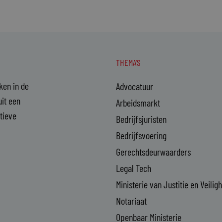
THEMA'S
aken in de
Advocatuur
it een
Arbeidsmarkt
ctieve
Bedrijfsjuristen
Bedrijfsvoering
Gerechtsdeurwaarders
Legal Tech
Ministerie van Justitie en Veilig
Notariaat
Openbaar Ministerie