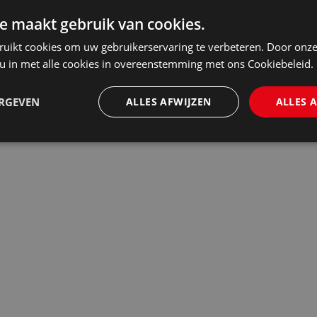
Studentenprijs € 17
e maakt gebruik van cookies.
omgezet naar een s
ruikt cookies om uw gebruikerservaring te verbeteren. Door onze
NGB-leden 50% ko
 u in met alle cookies in overeenstemming met ons Cookiebeleid.
ERGEVEN
ALLES AFWIJZEN
ALLES 