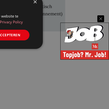
×
,50 (na 4 jaar automatisch
tandaard digitaal abonnement)
 website te
rting
Privacy Policy
ACCEPTEREN