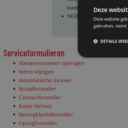
nummers
Deze websit
NGB-leden 50% korting
Deze website geb
gebruiken, stemt
DETAILS WE
Serviceformulieren
Abonneenummer opvragen
Adres wijzigen
Automatische incasso
Betaalformulier
Contactformulier
Kopie factuur
Bezorgklachtformulier
Opzegformulier