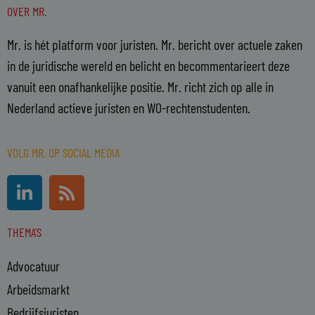
OVER MR.
Mr. is hét platform voor juristen. Mr. bericht over actuele zaken
in de juridische wereld en belicht en becommentarieert deze
vanuit een onafhankelijke positie. Mr. richt zich op alle in
Nederland actieve juristen en WO-rechtenstudenten.
VOLG MR. OP SOCIAL MEDIA
L
R
i
s
n
s
THEMA'S
k
e
Advocatuur
d
i
Arbeidsmarkt
n
Bedrijfsjuristen