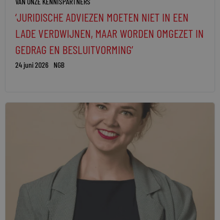
VAN ONZE KENNISPARTNERS
‘JURIDISCHE ADVIEZEN MOETEN NIET IN EEN
LADE VERDWIJNEN, MAAR WORDEN OMGEZET IN
GEDRAG EN BESLUITVORMING’
24 juni 2026
NGB