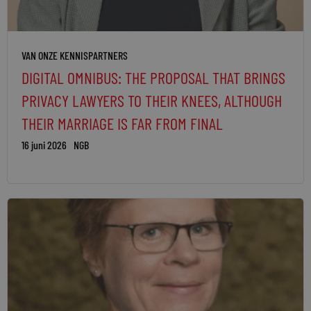
VAN ONZE KENNISPARTNERS
DIGITAL OMNIBUS: THE PROPOSAL THAT BRINGS
PRIVACY LAWYERS TO THEIR KNEES, ALTHOUGH
THEIR MARRIAGE IS FAR FROM FINAL
16 juni 2026
NGB