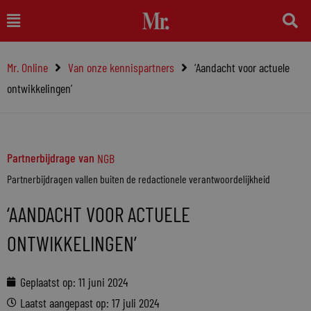
Ga
Main
naar
Menu
de
Mr. Online
Van onze kennispartners
‘Aandacht voor actuele
inhoud
ontwikkelingen’
Partnerbijdrage van
NGB
Partnerbijdragen vallen buiten de redactionele verantwoordelijkheid
‘AANDACHT VOOR ACTUELE
ONTWIKKELINGEN’
Geplaatst op:
11 juni 2024
Laatst aangepast op: 17 juli 2024