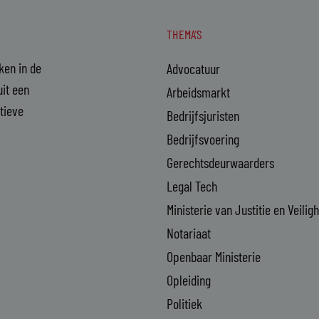
THEMA'S
aken in de
Advocatuur
it een
Arbeidsmarkt
ctieve
Bedrijfsjuristen
Bedrijfsvoering
Gerechtsdeurwaarders
Legal Tech
Ministerie van Justitie en Veilig
Notariaat
Openbaar Ministerie
Opleiding
Politiek