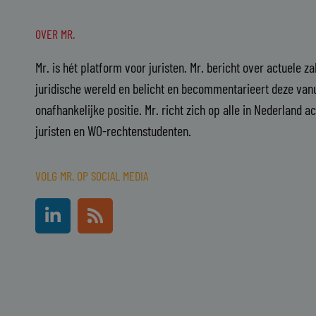
OVER MR.
Mr. is hét platform voor juristen. Mr. bericht over actuele z
juridische wereld en belicht en becommentarieert deze vanu
onafhankelijke positie. Mr. richt zich op alle in Nederland a
juristen en WO-rechtenstudenten.
VOLG MR. OP SOCIAL MEDIA
L
R
i
s
n
s
k
e
d
i