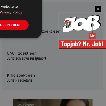
 website te
HMP zoekt een
Privacy Policy
Jurist Arbeidsrecht
ACCEPTEREN
Gemeente Meppel zoekt een
Juridisch Adviseur
CAOP zoekt een
Juridisch adviseur (junior)
Kifid zoekt een
Jurist- secretaris