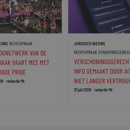
IEUWS
RECHTSPRAAK
JURIDISCH NIEUWS
OGNETWERK VAN DE
RECHTSPRAAK
STRAF(PROCES)REC
VERSCHONINGSGERECH
AAK VAART MEE MET
INFO GEMAAKT DOOR AI
ADE PRIDE
NIET LANGER VERTROU
26
redactie Mr.
31 juli 2026
redactie Mr.