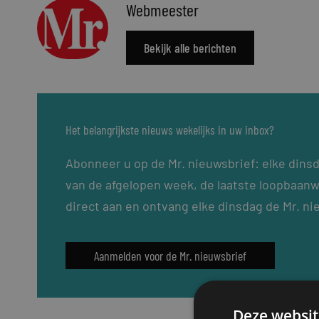
Webmeester
Bekijk alle berichten
Het belangrijkste nieuws wekelijks in uw inbox?
Abonneer u op de Mr. nieuwsbrief: elke dins
van de afgelopen week, de laatste loopbaanw
direct aan en ontvang elke dinsdag de Mr. ni
Aanmelden voor de Mr. nieuwsbrief
Deze websit