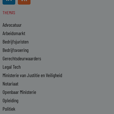
i
s
n
s
THEMA'S
k
e
Advocatuur
d
i
Arbeidsmarkt
n
Bedrijfsjuristen
-
Bedrijfsvoering
i
n
Gerechtsdeurwaarders
Legal Tech
Ministerie van Justitie en Veiligheid
Notariaat
Openbaar Ministerie
Opleiding
Politiek