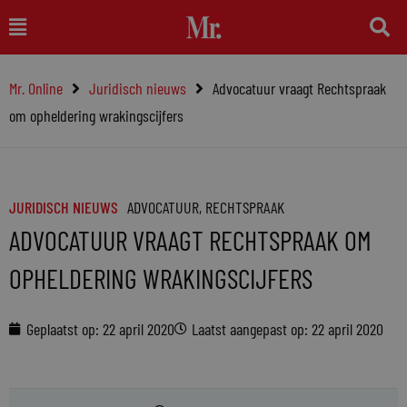
Ga
Main
naar
Menu
de
Mr. Online
Juridisch nieuws
Advocatuur vraagt Rechtspraak
inhoud
om opheldering wrakingscijfers
JURIDISCH NIEUWS
ADVOCATUUR
,
RECHTSPRAAK
ADVOCATUUR VRAAGT RECHTSPRAAK OM
OPHELDERING WRAKINGSCIJFERS
Geplaatst op:
22 april 2020
Laatst aangepast op: 22 april 2020