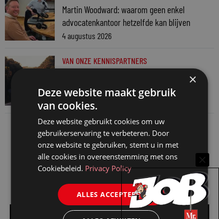
Martin Woodward: waarom geen enkel
advocatenkantoor hetzelfde kan blijven
4 augustus 2026
VAN ONZE KENNISPARTNERS
Waarom standaard carrièrepaden talent
×
kosten
Deze website maakt gebruik
31 juli 2026
van cookies.
Deze website gebruikt cookies om uw
gebruikerservaring te verbeteren. Door
onze website te gebruiken, stemt u in met
alle cookies in overeenstemming met ons
Cookiebeleid.
Privacy Policy
ALLES ACCEPTEREN
Alle vacatures