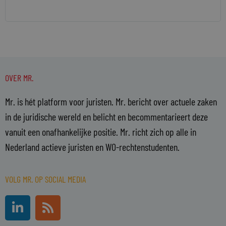
OVER MR.
Mr. is hét platform voor juristen. Mr. bericht over actuele zaken
in de juridische wereld en belicht en becommentarieert deze
vanuit een onafhankelijke positie. Mr. richt zich op alle in
Nederland actieve juristen en WO-rechtenstudenten.
VOLG MR. OP SOCIAL MEDIA
L
R
i
s
n
s