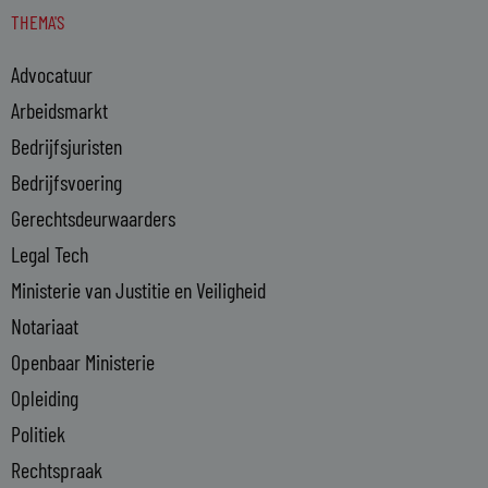
THEMA'S
k
e
Advocatuur
d
i
Arbeidsmarkt
n
Bedrijfsjuristen
-
Bedrijfsvoering
i
n
Gerechtsdeurwaarders
Legal Tech
Ministerie van Justitie en Veiligheid
Notariaat
Openbaar Ministerie
Opleiding
Politiek
Rechtspraak