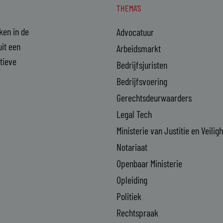
THEMA'S
aken in de
Advocatuur
it een
Arbeidsmarkt
ctieve
Bedrijfsjuristen
Bedrijfsvoering
Gerechtsdeurwaarders
Legal Tech
Ministerie van Justitie en Veilig
Notariaat
Openbaar Ministerie
Opleiding
Politiek
Rechtspraak