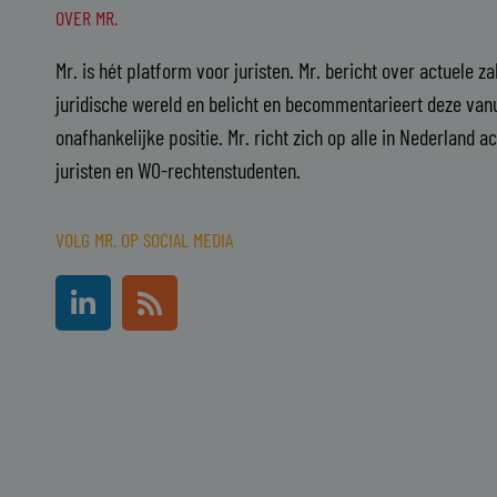
OVER MR.
Mr. is hét platform voor juristen. Mr. bericht over actuele z
juridische wereld en belicht en becommentarieert deze vanu
onafhankelijke positie. Mr. richt zich op alle in Nederland a
juristen en WO-rechtenstudenten.
VOLG MR. OP SOCIAL MEDIA
L
R
i
s
n
s
k
e
d
i
n