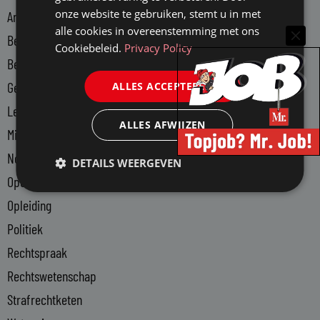
i
onze website te gebruiken, stemt u in met
Arbeidsmarkt
n
alle cookies in overeenstemming met ons
Bedrijfsjuristen
-
Cookiebeleid.
Privacy Policy
Bedrijfsvoering
i
n
Gerechtsdeurwaarders
ALLES ACCEPTEREN
Legal Tech
ALLES AFWIJZEN
Ministerie van Justitie en Veiligheid
Notariaat
DETAILS WEERGEVEN
Openbaar Ministerie
Opleiding
Politiek
Rechtspraak
Rechtswetenschap
Strafrechtketen