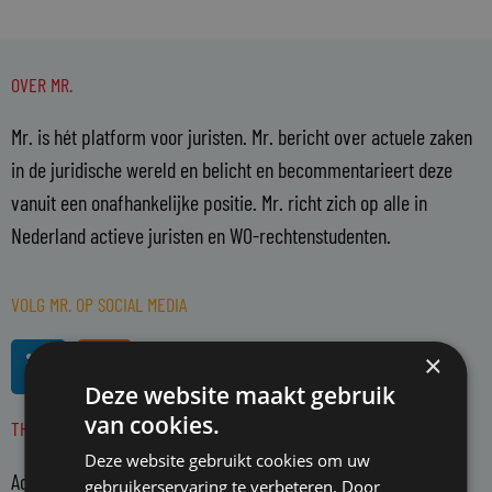
OVER MR.
Mr. is hét platform voor juristen. Mr. bericht over actuele zaken
in de juridische wereld en belicht en becommentarieert deze
vanuit een onafhankelijke positie. Mr. richt zich op alle in
Nederland actieve juristen en WO-rechtenstudenten.
VOLG MR. OP SOCIAL MEDIA
L
R
×
i
s
Deze website maakt gebruik
n
s
van cookies.
THEMA'S
k
e
Deze website gebruikt cookies om uw
Advocatuur
d
gebruikerservaring te verbeteren. Door