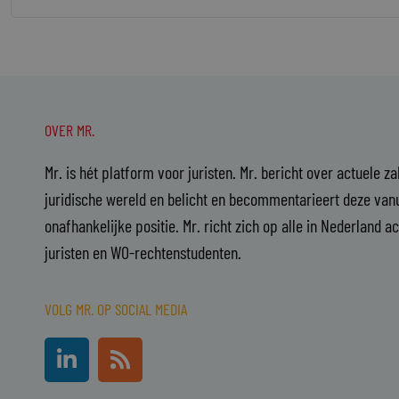
OVER MR.
Mr. is hét platform voor juristen. Mr. bericht over actuele z
juridische wereld en belicht en becommentarieert deze vanu
onafhankelijke positie. Mr. richt zich op alle in Nederland a
juristen en WO-rechtenstudenten.
VOLG MR. OP SOCIAL MEDIA
L
R
i
s
n
s