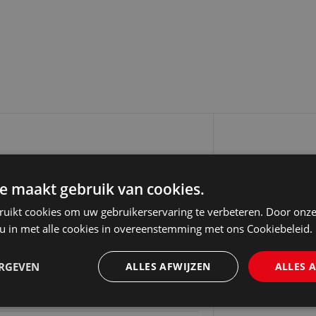
gische Autoriteit: een
e maakt gebruik van cookies.
basis van ecologische kennis en
ruikt cookies om uw gebruikerservaring te verbeteren. Door onze
bouwde besluitvorming over
 u in met alle cookies in overeenstemming met ons Cookiebeleid.
ERGEVEN
ALLES AFWIJZEN
ALLES 