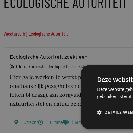
ECOLOGISCHE AUTORITEIT
Vacatures bij Ecologische Autoriteit
Ecologische Autoriteit zoekt een
(Sr.) Jurist/projectleider bij de Ecologische Autoriteit
Hier ga je werken Je werkt primair voor de Ecolo
Deze websit
onafhankelijk gezaghebbend adviesorgaan dat op 
Deze website geb
feiten bijdraagt aan zorgvuldige en goed onder
gebruiken, stemt
natuurherstel en natuurbehoud…
DETAILS WE
Utrecht
Fulltime
(Semi) Overheid