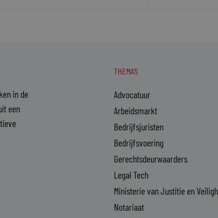
THEMA'S
aken in de
Advocatuur
it een
Arbeidsmarkt
ctieve
Bedrijfsjuristen
Bedrijfsvoering
Gerechtsdeurwaarders
Legal Tech
Ministerie van Justitie en Veilig
Notariaat