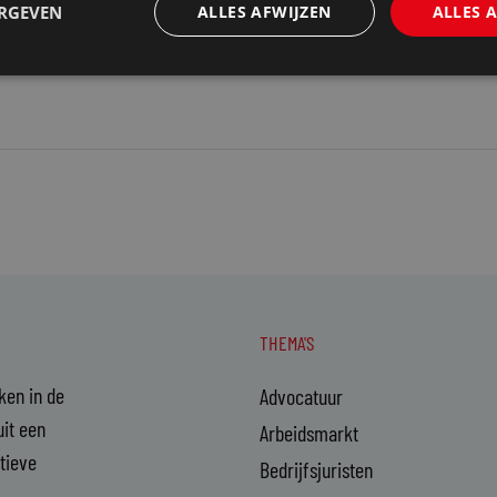
ERGEVEN
ALLES AFWIJZEN
ALLES 
THEMA'S
aken in de
Advocatuur
it een
Arbeidsmarkt
ctieve
Bedrijfsjuristen