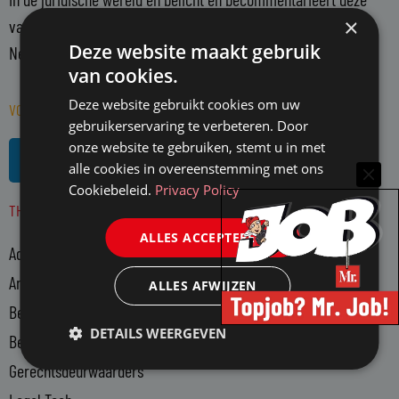
×
vanuit een onafhankelijke positie. Mr. richt zich op alle in
Deze website maakt gebruik
Nederland actieve juristen en WO-rechtenstudenten.
van cookies.
Deze website gebruikt cookies om uw
VOLG MR. OP SOCIAL MEDIA
gebruikerservaring te verbeteren. Door
L
R
onze website te gebruiken, stemt u in met
i
s
alle cookies in overeenstemming met ons
n
s
Cookiebeleid.
Privacy Policy
THEMA'S
k
e
ALLES ACCEPTEREN
Advocatuur
d
i
Arbeidsmarkt
ALLES AFWIJZEN
n
Bedrijfsjuristen
-
DETAILS WEERGEVEN
Bedrijfsvoering
i
n
Gerechtsdeurwaarders