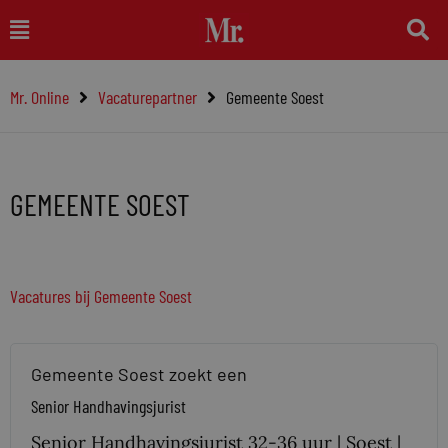
Ga
Main
naar
Menu
de
Mr. Online
Vacaturepartner
Gemeente Soest
inhoud
GEMEENTE SOEST
Vacatures bij Gemeente Soest
Gemeente Soest zoekt een
Senior Handhavingsjurist
Senior Handhavingsjurist 32-36 uur | Soest |