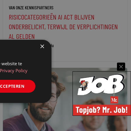
VAN ONZE KENNISPARTNERS
RISICOCATEGORIEËN AI ACT BLIJVEN
ONDERBELICHT, TERWIJL DE VERPLICHTINGEN
AL GELDEN
×
20 mei 2026
Lefebvre Sdu
 website te
Privacy Policy
ACCEPTEREN