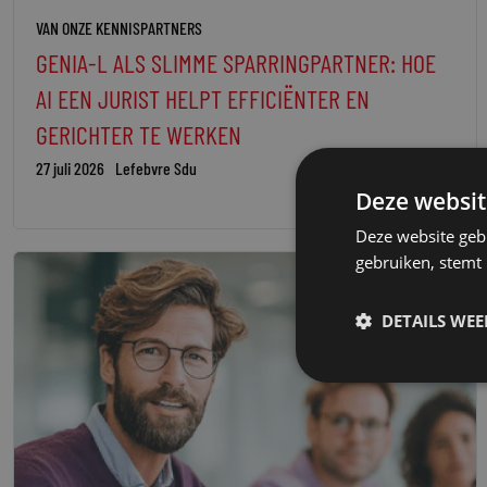
VAN ONZE KENNISPARTNERS
GENIA-L ALS SLIMME SPARRINGPARTNER: HOE
AI EEN JURIST HELPT EFFICIËNTER EN
GERICHTER TE WERKEN
27 juli 2026
Lefebvre Sdu
Deze websit
Deze website geb
gebruiken, stemt
DETAILS WE