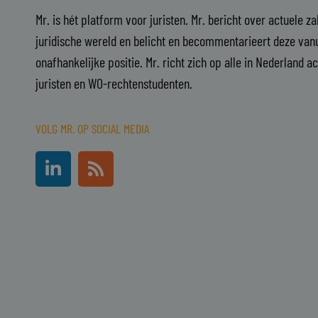
Mr. is hét platform voor juristen. Mr. bericht over actuele z
juridische wereld en belicht en becommentarieert deze vanu
onafhankelijke positie. Mr. richt zich op alle in Nederland a
juristen en WO-rechtenstudenten.
VOLG MR. OP SOCIAL MEDIA
L
R
i
s
n
s
k
e
d
i
n
-