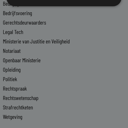
n
Bedrijfsjuristen
-
Bedrijfsvoering
i
n
Gerechtsdeurwaarders
Legal Tech
Ministerie van Justitie en Veiligheid
Notariaat
Openbaar Ministerie
Opleiding
Politiek
Rechtspraak
Rechtswetenschap
Strafrechtketen
Wetgeving