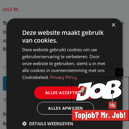
OVER MR.
Mr. is hét platform voor juristen. Mr. bericht over actuele zaken
×
in de juridische wereld en belicht en becommentarieert deze
Deze website maakt gebruik
van cookies.
vanuit een onafhankelijke positie. Mr. richt zich op alle in
Nederland actieve juristen en WO-rechtenstudenten.
Deze website gebruikt cookies om uw
gebruikerservaring te verbeteren. Door
onze website te gebruiken, stemt u in met
VOLG MR. OP SOCIAL MEDIA
alle cookies in overeenstemming met ons
Cookiebeleid.
Privacy Policy
L
R
i
s
n
s
ALLES ACCEPTEREN
THEMA'S
k
e
ALLES AFWIJZEN
Advocatuur
d
i
Arbeidsmarkt
DETAILS WEERGEVEN