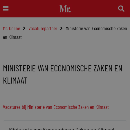
Ga
Main
naar
Menu
de
Mr. Online
Vacaturepartner
Ministerie van Economische Zaken
inhoud
en Klimaat
MINISTERIE VAN ECONOMISCHE ZAKEN EN
KLIMAAT
Vacatures bij Ministerie van Economische Zaken en Klimaat
Ministerie van Economische Zaken en Klimaat