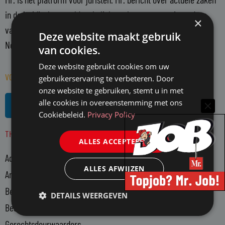
in de juridische wereld en belicht en becommentarieert deze
×
vanuit een onafhankelijke positie. Mr. richt zich op alle in
Deze website maakt gebruik
Nederland actieve juristen en WO-rechtenstudenten.
van cookies.
Deze website gebruikt cookies om uw
VOLG MR. OP SOCIAL MEDIA
gebruikerservaring te verbeteren. Door
onze website te gebruiken, stemt u in met
L
R
alle cookies in overeenstemming met ons
i
s
Cookiebeleid.
Privacy Policy
n
s
THEMA'S
k
ALLES ACCEPTEREN
e
Advocatuur
d
ALLES AFWIJZEN
i
Arbeidsmarkt
n
Bedrijfsjuristen
DETAILS WEERGEVEN
-
Bedrijfsvoering
i
n
Gerechtsdeurwaarders