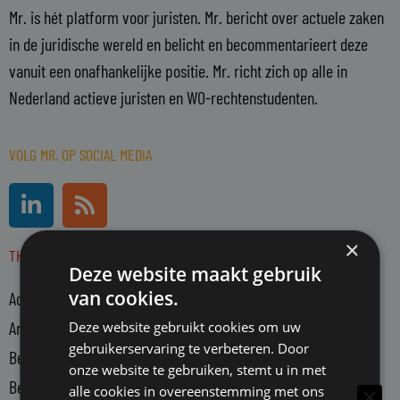
Mr. is hét platform voor juristen. Mr. bericht over actuele zaken
in de juridische wereld en belicht en becommentarieert deze
vanuit een onafhankelijke positie. Mr. richt zich op alle in
Nederland actieve juristen en WO-rechtenstudenten.
VOLG MR. OP SOCIAL MEDIA
L
R
i
s
n
s
×
THEMA'S
k
Deze website maakt gebruik
e
van cookies.
Advocatuur
d
i
Arbeidsmarkt
Deze website gebruikt cookies om uw
n
gebruikerservaring te verbeteren. Door
Bedrijfsjuristen
-
onze website te gebruiken, stemt u in met
Bedrijfsvoering
i
alle cookies in overeenstemming met ons