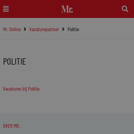
Ga
Main
naar
Menu
de
Mr. Online
Vacaturepartner
Politie
inhoud
POLITIE
Vacatures bij Politie
OVER MR.