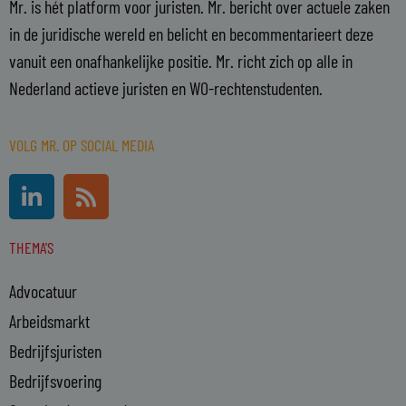
Mr. is hét platform voor juristen. Mr. bericht over actuele zaken
in de juridische wereld en belicht en becommentarieert deze
vanuit een onafhankelijke positie. Mr. richt zich op alle in
Nederland actieve juristen en WO-rechtenstudenten.
VOLG MR. OP SOCIAL MEDIA
L
R
i
s
n
s
THEMA'S
k
e
Advocatuur
d
i
Arbeidsmarkt
n
Bedrijfsjuristen
-
Bedrijfsvoering
i