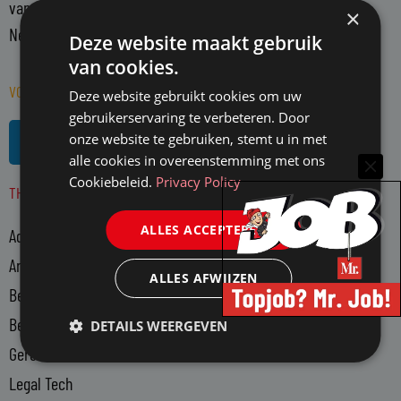
vanuit een onafhankelijke positie. Mr. richt zich op alle in
×
Nederland actieve juristen en WO-rechtenstudenten.
Deze website maakt gebruik
van cookies.
VOLG MR. OP SOCIAL MEDIA
Deze website gebruikt cookies om uw
gebruikerservaring te verbeteren. Door
L
R
onze website te gebruiken, stemt u in met
i
s
alle cookies in overeenstemming met ons
n
s
Cookiebeleid.
Privacy Policy
THEMA'S
k
e
ALLES ACCEPTEREN
Advocatuur
d
i
Arbeidsmarkt
ALLES AFWIJZEN
n
Bedrijfsjuristen
-
Bedrijfsvoering
DETAILS WEERGEVEN
i
n
Gerechtsdeurwaarders
Legal Tech