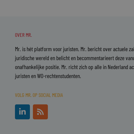
OVER MR.
Mr. is hét platform voor juristen. Mr. bericht over actuele z
juridische wereld en belicht en becommentarieert deze vanu
onafhankelijke positie. Mr. richt zich op alle in Nederland a
juristen en WO-rechtenstudenten.
VOLG MR. OP SOCIAL MEDIA
L
R
i
s
n
s
k