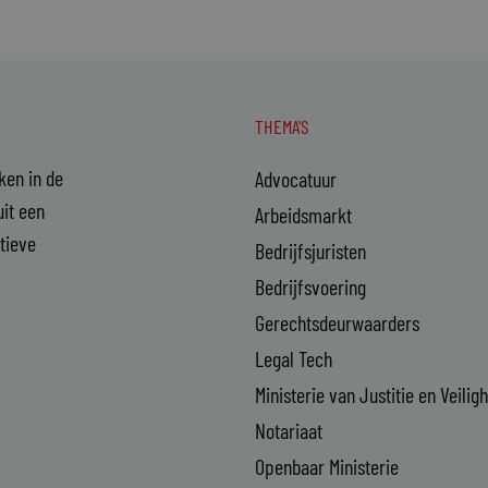
THEMA'S
aken in de
Advocatuur
it een
Arbeidsmarkt
ctieve
Bedrijfsjuristen
Bedrijfsvoering
Gerechtsdeurwaarders
Legal Tech
Ministerie van Justitie en Veilig
Notariaat
Openbaar Ministerie