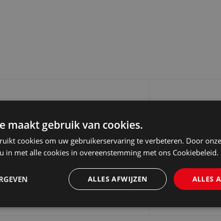
e maakt gebruik van cookies.
ich Bij Vurich hebben we een
ruikt cookies om uw gebruikerservaring te verbeteren. Door onze
 te dragen aan rechtvaardigheid.
 u in met alle cookies in overeenstemming met ons Cookiebeleid.
meest…
ERGEVEN
ALLES AFWIJZEN
ALLES 
2024