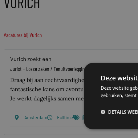
VURICH
Vacatures bij Vurich
Vurich zoekt een
Jurist – Losse zaken / Tenuitvoerlegging – Advocatuur
Deze websit
Draag bij aan rechtvaardigheid als jurist bij Vur
Deze website geb
fantastische kans om avonturen te beleven en bij
gebruiken, stemt
Je werkt dagelijks samen met advocaten aan de 
DETAILS WE
Amsterdam
Fulltime
Verloopdatum: 08/02/