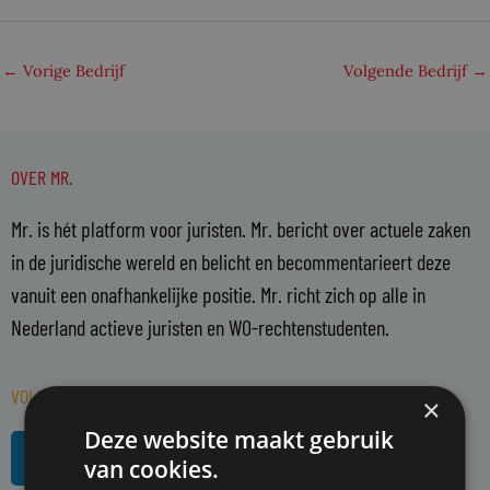
←
Vorige Bedrijf
Volgende Bedrijf
→
OVER MR.
Mr. is hét platform voor juristen. Mr. bericht over actuele zaken
in de juridische wereld en belicht en becommentarieert deze
vanuit een onafhankelijke positie. Mr. richt zich op alle in
Nederland actieve juristen en WO-rechtenstudenten.
VOLG MR. OP SOCIAL MEDIA
×
Deze website maakt gebruik
L
R
i
s
van cookies.