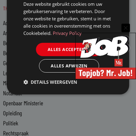
n
s
Deze website gebruikt cookies om uw
THEMA'S
k
gebruikerservaring te verbeteren. Door
e
onze website te gebruiken, stemt u in met
Advocatuur
d
alle cookies in overeenstemming met ons
i
Arbeidsmarkt
Cookiebeleid.
Privacy Policy
n
Bedrijfsjuristen
-
ALLES ACCEPTEREN
Bedrijfsvoering
i
n
Gerechtsdeurwaarders
ALLES AFWIJZEN
Legal Tech
DETAILS WEERGEVEN
Ministerie van Justitie en Veiligheid
Notariaat
Openbaar Ministerie
Opleiding
Politiek
Rechtspraak