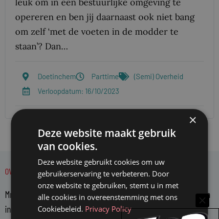
leuk om in een bestuurlijke omgeving te
opereren en ben jij daarnaast ook niet bang
om zelf ‘met de voeten in de modder te
staan’? Dan…
Doetinchem
Parttime
(Semi) Overheid
Verloopdatum: 16/10/2023
×
Deze website maakt gebruik
van cookies.
Deze website gebruikt cookies om uw
OVER MR.
gebruikerservaring te verbeteren. Door
onze website te gebruiken, stemt u in met
Mr. is hét platform voor juristen. Mr. bericht over actuele zaken
alle cookies in overeenstemming met ons
in de juridische wereld en belicht en becommentarieert deze
Cookiebeleid.
Privacy Policy