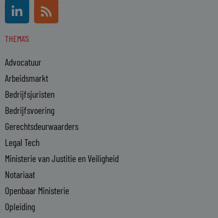
L
R
i
s
n
s
THEMA'S
k
e
Advocatuur
d
i
Arbeidsmarkt
n
Bedrijfsjuristen
-
Bedrijfsvoering
i
n
Gerechtsdeurwaarders
Legal Tech
Ministerie van Justitie en Veiligheid
Notariaat
Openbaar Ministerie
Opleiding