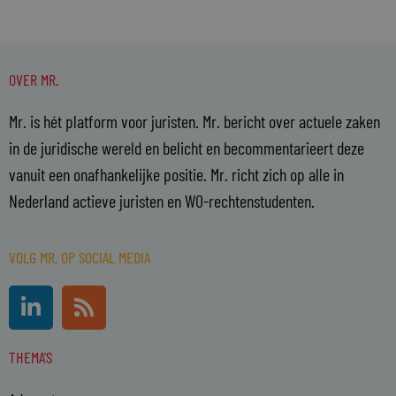
OVER MR.
Mr. is hét platform voor juristen. Mr. bericht over actuele zaken
in de juridische wereld en belicht en becommentarieert deze
vanuit een onafhankelijke positie. Mr. richt zich op alle in
Nederland actieve juristen en WO-rechtenstudenten.
VOLG MR. OP SOCIAL MEDIA
L
R
i
s
n
s
THEMA'S
k
e