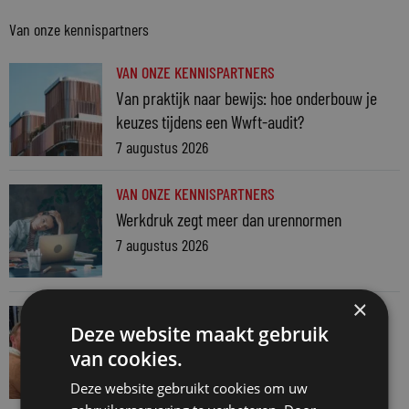
Van onze kennispartners
VAN ONZE KENNISPARTNERS
Van praktijk naar bewijs: hoe onderbouw je
keuzes tijdens een Wwft-audit?
7 augustus 2026
VAN ONZE KENNISPARTNERS
Werkdruk zegt meer dan urennormen
7 augustus 2026
×
VAN ONZE KENNISPARTNERS
Deze website maakt gebruik
Martin Woodward: waarom geen enkel
van cookies.
advocatenkantoor hetzelfde kan blijven
Deze website gebruikt cookies om uw
4 augustus 2026