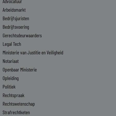
Advocatuur
d
i
Arbeidsmarkt
n
Bedrijfsjuristen
-
Bedrijfsvoering
i
n
Gerechtsdeurwaarders
Legal Tech
Ministerie van Justitie en Veiligheid
Notariaat
Openbaar Ministerie
Opleiding
Politiek
Rechtspraak
Rechtswetenschap
Strafrechtketen