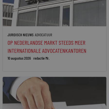
JURIDISCH NIEUWS
ADVOCATUUR
OP NEDERLANDSE MARKT STEEDS MEER
INTERNATIONALE ADVOCATENKANTOREN
10 augustus 2026
redactie Mr.