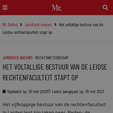
Ga
Main
naar
Menu
de
Mr. Online
Juridisch nieuws
Het voltallige bestuur van de
inhoud
Leidse rechtenfaculteit stapt op
JURIDISCH NIEUWS
RECHTSWETENSCHAP
HET VOLTALLIGE BESTUUR VAN DE LEIDSE
RECHTENFACULTEIT STAPT OP
Geplaatst op:
26 mei 2023
Laatst aangepast op: 26 mei 2023
Het vijfkoppige bestuur van de rechtenfaculteit
in Leiden legt zijn taken neer. Reden: de