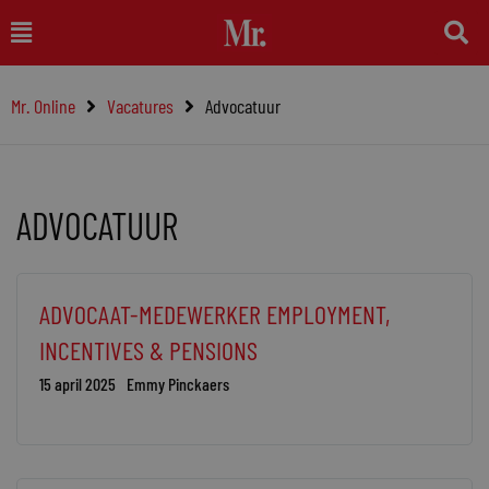
Ga
Main
naar
Menu
de
Mr. Online
Vacatures
Advocatuur
inhoud
ADVOCATUUR
Pagina
Pagina
Pagina
Pagina
Pagina
Pagina
Pagina
ADVOCAAT-MEDEWERKER EMPLOYMENT,
INCENTIVES & PENSIONS
15 april 2025
Emmy Pinckaers