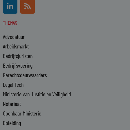
L
R
i
s
n
s
THEMA'S
k
e
Advocatuur
d
i
Arbeidsmarkt
n
Bedrijfsjuristen
-
Bedrijfsvoering
i
n
Gerechtsdeurwaarders
Legal Tech
Ministerie van Justitie en Veiligheid
Notariaat
Openbaar Ministerie
Opleiding