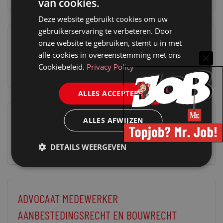
van cookies.
Deze website gebruikt cookies om uw
gebruikerservaring te verbeteren. Door
STUDENT-STAGIAIRE NOTARIAAT
onze website te gebruiken, stemt u in met
alle cookies in overeenstemming met ons
20 maart 2025
communicatie@barentskrans.nl
Cookiebeleid.
Privacy Policy
ALLES ACCEPTEREN
ADVOCAAT-STAGIAIRE BANKING & FINANCE
ALLES AFWIJZEN
20 maart 2025
Van Benthem & Keulen
DETAILS WEERGEVEN
ADVOCAAT MEDEWERKER
AANBESTEDINGSRECHT EN BOUWRECHT