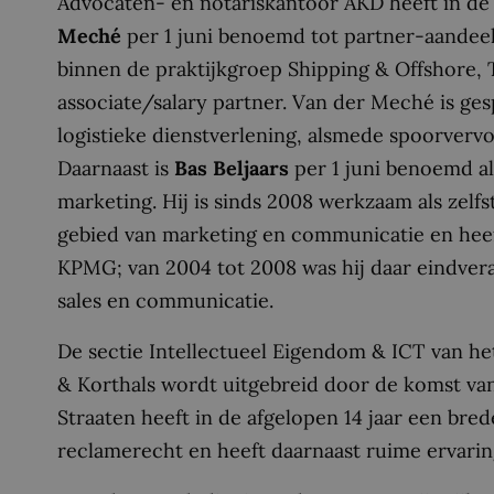
Advocaten- en notariskantoor AKD heeft in d
Meché
per 1 juni benoemd tot partner-aandeel
binnen de praktijkgroep Shipping & Offshore, 
associate/salary partner. Van der Meché is ge
logistieke dienstverlening, alsmede spoorvervo
Daarnaast is
Bas Beljaars
per 1 juni benoemd a
marketing. Hij
is sinds 2008 werkzaam als zelf
gebied van marketing en communicatie en heeft
KPMG; van 2004 tot 2008 was hij daar eindvera
sales en communicatie.
De sectie Intellectueel Eigendom & ICT van 
& Korthals wordt uitgebreid door de komst va
Straaten heeft in de afgelopen 14 jaar een bre
reclamerecht en heeft daarnaast ruime ervaring