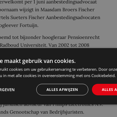
erwelkomt per 1 juni aanbestedingsadvocaat
toornaam wijzigt in Maasdam Broers Fischer
rtels Sueters Fischer Aanbestedingsadvocaten
ogleever Fortuijn.
noemd tot bijzonder hoogleraar Pensioenrecht
 Radboud Universiteit. Van 2002 tot 2008
t/universitair docent aan de Vrije
e maakt gebruik van cookies.
 in 2009 op onderzoek naar de
zelfde jaar werd hij uitgeroepen tot beste
ruikt cookies om uw gebruikerservaring te verbeteren. Door onze
 u in met alle cookies in overeenstemming met ons Cookiebeleid.
recht in het tijdschrift Mr.).
ar bij de Erasmus School of Law met de
ERGEVEN
ALLES AFWIJZEN
ALLES 
 Eind mei sprak hij zijn inaugurale rede “De
j juridisch adviseur van Philips Electronics N.V.
ands Genootschap van Bedrijfsjuristen.