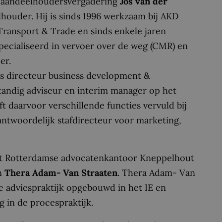
e aandeelhoudersvergadering
Jos van der
houder. Hij
is sinds 1996 werkzaam bij AKD
Transport & Trade en sinds enkele jaren
specialiseerd in vervoer over de weg (CMR) en
er.
ls directeur business development &
standig adviseur en interim manager op het
 daarvoor verschillende functies vervuld bij
ntwoordelijk stafdirecteur voor marketing,
het Rotterdamse advocatenkantoor Kneppelhout
n
Thera Adam- Van Straaten
. Thera Adam- Van
de adviespraktijk opgebouwd in het IE en
 in de procespraktijk.