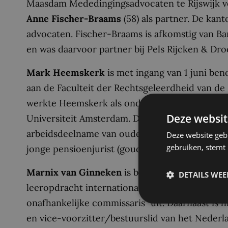
Maasdam Mededingingsadvocaten te Rijswijk v
Anne Fischer-Braams
(58) als partner. De kan
advocaten. Fischer-Braams is afkomstig van Ba
en was daarvoor partner bij Pels Rijcken & Dro
Mark Heemskerk
is met ingang van 1 juni be
aan de Faculteit der Rechtsgeleerdheid van de
werkte Heemskerk als onderzoeker sociaal rech
Deze websit
Universiteit Amsterdam. Daar promoveerde hij
arbeidsdeelname van oudere werknemers. In dat
Deze website geb
gebruiken, stemt
jonge pensioenjurist (gouden stoofpeer pensioen
Marnix van Ginneken
is benoemd tot hooglera
DETAILS WE
leeropdracht internationaal ondernemingsrech.
onafhankelijke commissaris” uit. Daarnaast is hi
en vice-voorzitter/bestuurslid van het Nederl