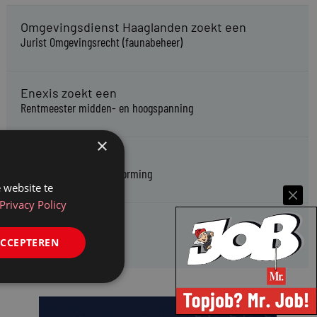
Omgevingsdienst Haaglanden zoekt een
Jurist Omgevingsrecht (faunabeheer)
Enexis zoekt een
Rentmeester midden- en hoogspanning
×
Enexis zoekt een
Jurist ruimtelijke planvorming
 website te
Privacy Policy
Enexis zoekt een
Rentmeester
ACCEPTEREN