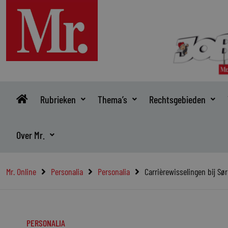
Ga
naar
de
inhoud
Rubrieken
Thema’s
Rechtsgebieden
Over Mr.
Mr. Online
Personalia
Personalia
Carrièrewisselingen bij S
PERSONALIA