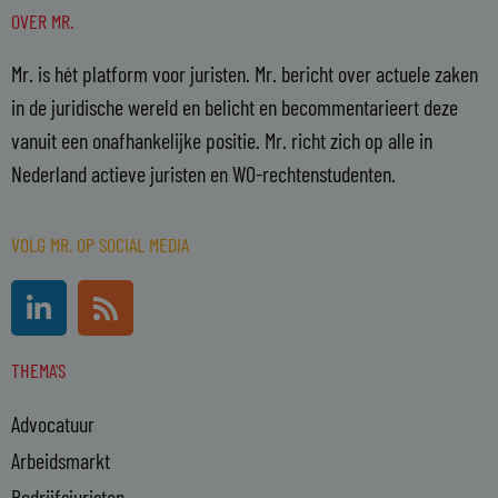
OVER MR.
Mr. is hét platform voor juristen. Mr. bericht over actuele zaken
in de juridische wereld en belicht en becommentarieert deze
vanuit een onafhankelijke positie. Mr. richt zich op alle in
Nederland actieve juristen en WO-rechtenstudenten.
VOLG MR. OP SOCIAL MEDIA
L
R
i
s
n
s
THEMA'S
k
e
Advocatuur
d
i
Arbeidsmarkt
n
Bedrijfsjuristen