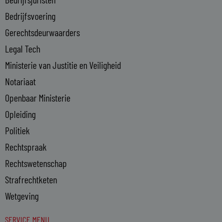
-
Bedrijfsvoering
i
n
Gerechtsdeurwaarders
Legal Tech
Ministerie van Justitie en Veiligheid
Notariaat
Openbaar Ministerie
Opleiding
Politiek
Rechtspraak
Rechtswetenschap
Strafrechtketen
Wetgeving
SERVICE MENU