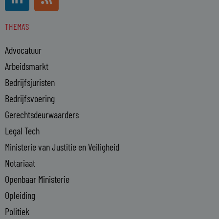
i
s
n
s
THEMA'S
k
e
Advocatuur
d
i
Arbeidsmarkt
n
Bedrijfsjuristen
-
Bedrijfsvoering
i
n
Gerechtsdeurwaarders
Legal Tech
Ministerie van Justitie en Veiligheid
Notariaat
Openbaar Ministerie
Opleiding
Politiek