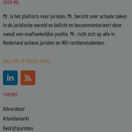
OVER MR.
Mr. is hét platform voor juristen. Mr. bericht over actuele zaken
in de juridische wereld en belicht en becommentarieert deze
vanuit een onafhankelijke positie. Mr. richt zich op alle in
Nederland actieve juristen en WO-rechtenstudenten.
VOLG MR. OP SOCIAL MEDIA
L
R
i
s
n
s
THEMA'S
k
e
Advocatuur
d
i
Arbeidsmarkt
n
Bedrijfsjuristen