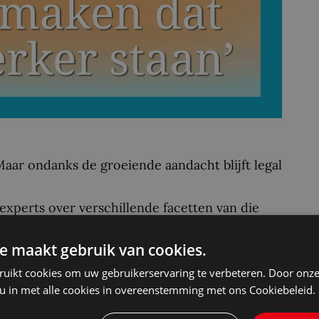
Maar ondanks de groeiende aandacht blijft legal
experts over verschillende facetten van die
en, interfaces, organisaties en verborgen
e maakt gebruik van cookies.
 (Tilburg University/Juridische Hogeschool
astricht), Quirine van Eeden (Rathenau
ruikt cookies om uw gebruikerservaring te verbeteren. Door onze
 u in met alle cookies in overeenstemming met ons Cookiebeleid.
i Helberger (Universiteit van Amsterdam) en
nische Universiteit Delft). Deze interviews