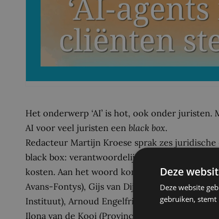
Het onderwerp ‘AI’ is hot, ook onder juristen. 
AI voor veel juristen een
black box
.
Redacteur Martijn Kroese sprak zes juridische 
black box: verantwoordelijkheden, data, modell
Deze websit
kosten. Aan het woord komen Colette Cuijpers
Avans-Fontys), Gijs van Dijck (Universiteit Ma
Deze website geb
gebruiken, stemt
Instituut), Arnoud Engelfriet (ICTRecht), Natal
Ilona van de Kooi (Provincie Zuid-Holland/Tech