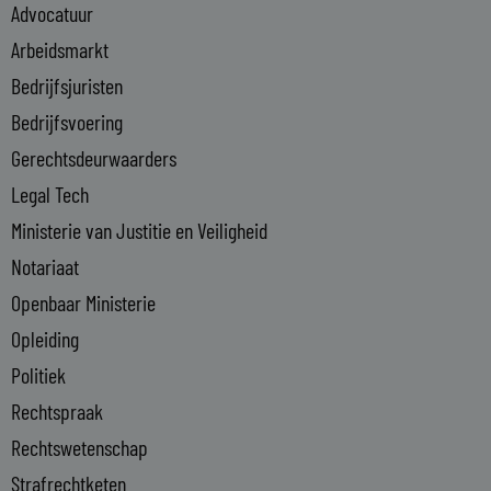
Advocatuur
d
i
Arbeidsmarkt
n
Bedrijfsjuristen
-
Bedrijfsvoering
i
n
Gerechtsdeurwaarders
Legal Tech
Ministerie van Justitie en Veiligheid
Notariaat
Openbaar Ministerie
Opleiding
Politiek
Rechtspraak
Rechtswetenschap
Strafrechtketen