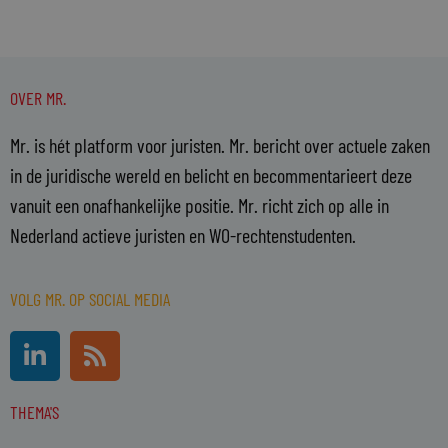
OVER MR.
Mr. is hét platform voor juristen. Mr. bericht over actuele zaken
in de juridische wereld en belicht en becommentarieert deze
vanuit een onafhankelijke positie. Mr. richt zich op alle in
Nederland actieve juristen en WO-rechtenstudenten.
VOLG MR. OP SOCIAL MEDIA
L
R
i
s
n
s
THEMA'S
k
e