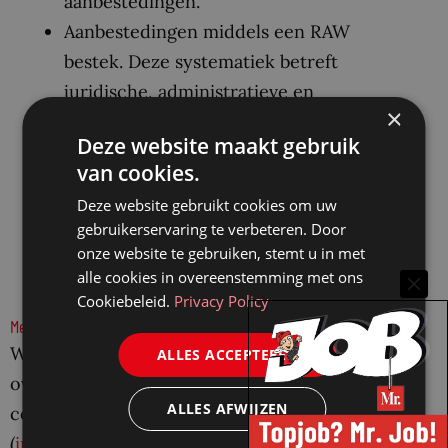
aanbestedingen.
Aanbestedingen middels een RAW
bestek. Deze systematiek betreft
juridische, administratieve en
×
technische voorwaarden voor het
Deze website maakt gebruik
maken van een aanbesteding.
van cookies.
Aanbestedingen waar de Wet
Deze website gebruikt cookies om uw
Maatschappelijke Ondersteuning
gebruikerservaring te verbeteren. Door
centraal staat, bijvoorbeeld in het geval
onze website te gebruiken, stemt u in met
van de inkoop van vervoersdiensten.
alle cookies in overeenstemming met ons
Cookiebeleid.
Privacy Policy
Meer informatie
Wilt u meer informatie over vraagstukken
ALLES ACCEPTEREN
over het aanbestedingsrecht? Neem dan
ALLES AFWIJZEN
contact op met Ingomar Souren
(
in@kneppelhout.nl
), partner en advocaat