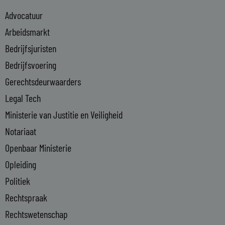
e
Advocatuur
d
i
Arbeidsmarkt
n
Bedrijfsjuristen
-
Bedrijfsvoering
i
n
Gerechtsdeurwaarders
Legal Tech
Ministerie van Justitie en Veiligheid
Notariaat
Openbaar Ministerie
Opleiding
Politiek
Rechtspraak
Rechtswetenschap