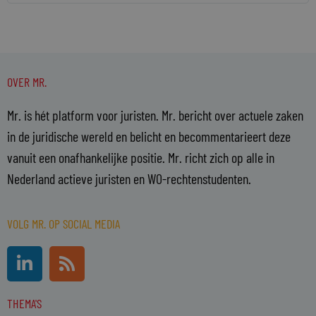
OVER MR.
Mr. is hét platform voor juristen. Mr. bericht over actuele zaken
in de juridische wereld en belicht en becommentarieert deze
vanuit een onafhankelijke positie. Mr. richt zich op alle in
Nederland actieve juristen en WO-rechtenstudenten.
VOLG MR. OP SOCIAL MEDIA
L
R
i
s
n
s
THEMA'S
k