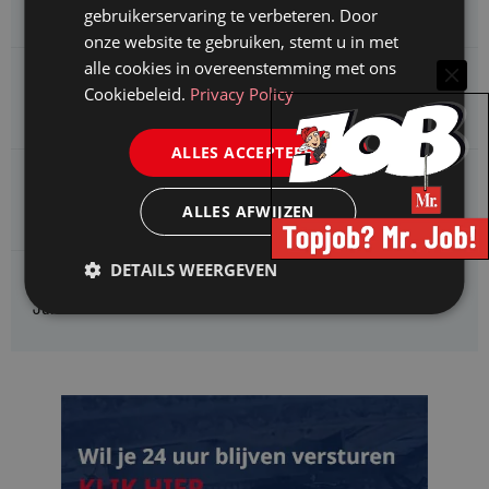
Jurist Arbeidsrecht
gebruikerservaring te verbeteren. Door
onze website te gebruiken, stemt u in met
alle cookies in overeenstemming met ons
Gemeente Meppel zoekt een
Cookiebeleid.
Privacy Policy
Juridisch Adviseur
ALLES ACCEPTEREN
CAOP zoekt een
Juridisch adviseur (junior)
ALLES AFWIJZEN
DETAILS WEERGEVEN
Kifid zoekt een
Jurist- secretaris