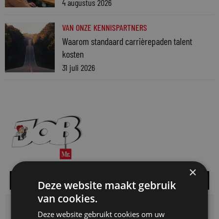
4 augustus 2026
VAN ONZE KENNISPARTNERS
Waarom standaard carrièrepaden talent
kosten
31 juli 2026
×
Alle vacatures
Deze website maakt gebruik
van cookies.
HMP zoekt een
Deze website gebruikt cookies om uw