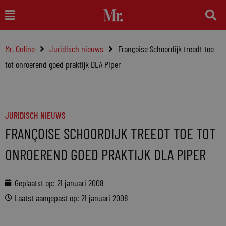
Ga
Main
naar
Menu
de
Mr. Online
Juridisch nieuws
Françoise Schoordijk treedt toe
inhoud
tot onroerend goed praktijk DLA Piper
JURIDISCH NIEUWS
FRANÇOISE SCHOORDIJK TREEDT TOE TOT
ONROEREND GOED PRAKTIJK DLA PIPER
Geplaatst op:
21 januari 2008
Laatst aangepast op: 21 januari 2008