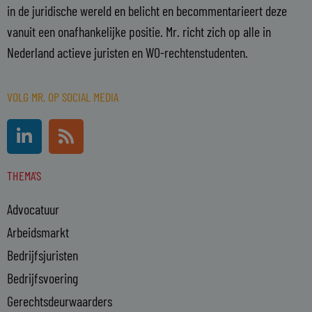
in de juridische wereld en belicht en becommentarieert deze
vanuit een onafhankelijke positie. Mr. richt zich op alle in
Nederland actieve juristen en WO-rechtenstudenten.
VOLG MR. OP SOCIAL MEDIA
L
R
i
s
n
s
THEMA'S
k
e
Advocatuur
d
i
Arbeidsmarkt
n
Bedrijfsjuristen
-
Bedrijfsvoering
i
n
Gerechtsdeurwaarders