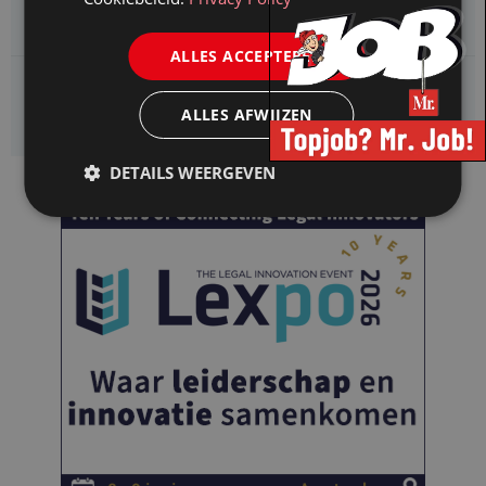
Jurist ruimtelijke planvorming
ALLES ACCEPTEREN
Enexis zoekt een
Rentmeester
ALLES AFWIJZEN
DETAILS WEERGEVEN