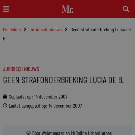
Ga
Main
naar
Menu
de
Mr. Online
Juridisch nieuws
Geen strafonderbreking Lucia de
inhoud
B.
JURIDISCH NIEUWS
GEEN STRAFONDERBREKING LUCIA DE B.
Geplaatst op:
14 december 2007
Laatst aangepast op: 14 december 2007
Door
Webmeester
en
MrOnline UrbanHeroes