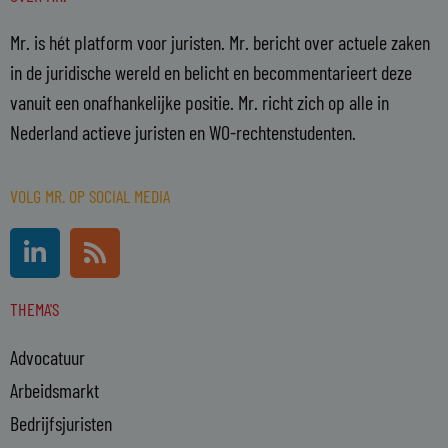
Mr. is hét platform voor juristen. Mr. bericht over actuele zaken
in de juridische wereld en belicht en becommentarieert deze
vanuit een onafhankelijke positie. Mr. richt zich op alle in
Nederland actieve juristen en WO-rechtenstudenten.
VOLG MR. OP SOCIAL MEDIA
L
R
i
s
n
s
THEMA'S
k
e
Advocatuur
d
i
Arbeidsmarkt
n
Bedrijfsjuristen
-