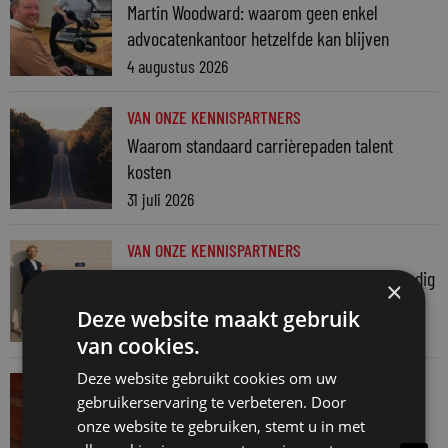
Martin Woodward: waarom geen enkel
advocatenkantoor hetzelfde kan blijven
4 augustus 2026
VAN ONZE KENNISPARTNERS
Waarom standaard carrièrepaden talent
kosten
31 juli 2026
VAN ONZE KENNISPARTNERS
Je hebt maar 1% van je jaarlijkse omzet nodig
×
30 juli 2026
Deze website maakt gebruik
van cookies.
Deze website gebruikt cookies om uw
VAN ONZE KENNISPARTNERS
gebruikerservaring te verbeteren. Door
Een HR-brief is meer dan een juridisch
onze website te gebruiken, stemt u in met
document