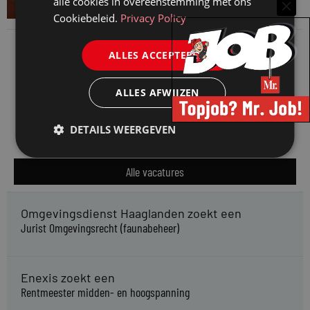
alle cookies in overeenstemming met ons
28 juli 2026
Cookiebeleid.
Privacy Policy
ALLES ACCEPTEREN
ALLES AFWIJZEN
DETAILS WEERGEVEN
Alle vacatures
Omgevingsdienst Haaglanden zoekt een
Jurist Omgevingsrecht (faunabeheer)
Enexis zoekt een
Rentmeester midden- en hoogspanning