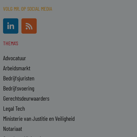
VOLG MR. OP SOCIAL MEDIA
L
R
i
s
n
s
THEMA'S
k
e
Advocatuur
d
i
Arbeidsmarkt
n
Bedrijfsjuristen
-
Bedrijfsvoering
i
n
Gerechtsdeurwaarders
Legal Tech
Ministerie van Justitie en Veiligheid
Notariaat