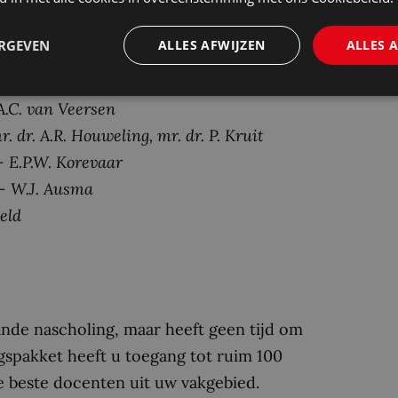
 cursusaanbod kunt u gratis en geheel
ter waarde van 1, 2 of 3 PO-punten volgen*.
ERGEVEN
ALLES AFWIJZEN
ALLES 
n toegekend:
A.C. van Veersen
r. dr. A.R. Houweling, mr. dr. P. Kruit
–
E.P.W. Korevaar
–
W.J. Ausma
veld
ande nascholing, maar heeft geen tijd om
gspakket heeft u toegang tot ruim 100
 beste docenten uit uw vakgebied.