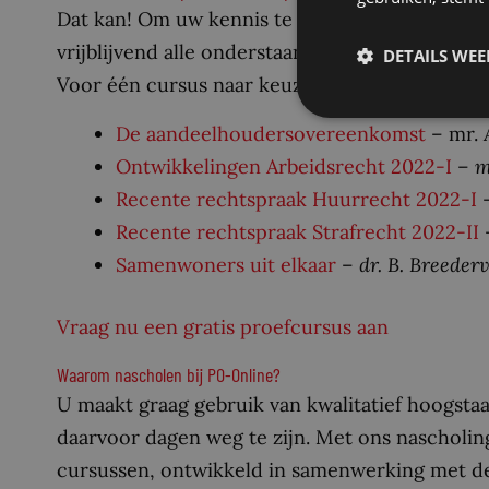
Dat kan! Om uw kennis te laten maken met ons
vrijblijvend alle onderstaande proefcursussen 
DETAILS WE
Voor één cursus naar keuze krijgt u de punte
De aandeelhoudersovereenkomst
– mr.
Ontwikkelingen Arbeidsrecht 2022-I
–
m
Recente rechtspraak Huurrecht 2022-I
Recente rechtspraak Strafrecht 2022-II
Samenwoners uit elkaar
–
dr. B. Breeder
Vraag nu een gratis proefcursus aan
Waarom nascholen bij PO-Online?
U maakt graag gebruik van kwalitatief hoogsta
daarvoor dagen weg te zijn. Met ons nascholin
cursussen, ontwikkeld in samenwerking met de