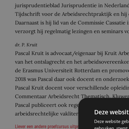
jurisprudentieblad Jurisprudentie in Nederland
Tijdschrift voor de Arbeidsrechtpraktijk en hi
Daarnaast is hij lid van de Commissie Cassatie 
verzorgt hij regelmatig lezingen en seminars v
dr. P. Kruit
Pascal Kruit is advocaat/eigenaar bij Kruit Arb
van het ontslagrecht en het arbeidsovereenko
de Erasmus Universiteit Rotterdam en promoveer
2018 was Pascal daar ook docent en onderzoeke
Pascal Kruit docent voor verschillende opleidin
Commentaar Arbeidsrecht Thematisch, Kluwer
Pascal publiceert ook regelmatig (wetenschappe
Deze websit
arbeidsrechtelijke vakliteratuur.
Deze website geb
Liever een andere proefcursus uitproberen?
gebruiken, stemt