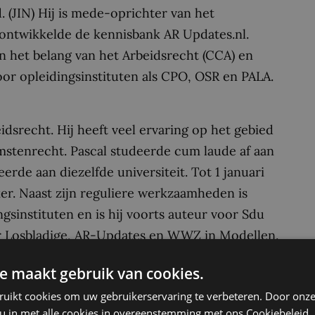
. (JIN) Hij is mede-oprichter van het
j ontwikkelde de kennisbank AR Updates.nl.
in het belang van het Arbeidsrecht (CCA) en
oor opleidingsinstituten als CPO, OSR en PALA.
eidsrecht. Hij heeft veel ervaring op het gebied
mstenrecht. Pascal studeerde cum laude af aan
de aan diezelfde universiteit. Tot 1 januari
r. Naast zijn reguliere werkzaamheden is
gsinstituten en is hij voorts auteur voor Sdu
 Losbladige, AR-Updates en WWZ in Modellen.
lijke) artikelen en annotaties in
e maakt gebruik van cookies.
ruikt cookies om uw gebruikerservaring te verbeteren. Door onze
 u in met alle cookies in overeenstemming met ons Cookiebeleid.