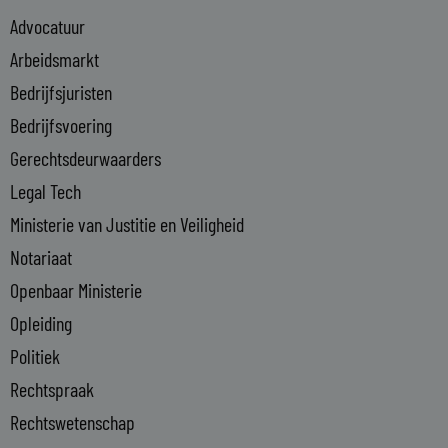
e
Advocatuur
d
i
Arbeidsmarkt
n
Bedrijfsjuristen
-
Bedrijfsvoering
i
n
Gerechtsdeurwaarders
Legal Tech
Ministerie van Justitie en Veiligheid
Notariaat
Openbaar Ministerie
Opleiding
Politiek
Rechtspraak
Rechtswetenschap