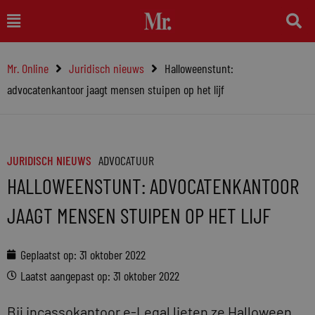
Ga
Main
naar
Menu
de
Mr. Online
Juridisch nieuws
Halloweenstunt:
inhoud
advocatenkantoor jaagt mensen stuipen op het lijf
JURIDISCH NIEUWS
ADVOCATUUR
HALLOWEENSTUNT: ADVOCATENKANTOOR
JAAGT MENSEN STUIPEN OP HET LIJF
Geplaatst op:
31 oktober 2022
Laatst aangepast op: 31 oktober 2022
Bij incassokantoor e-Legal lieten ze Halloween