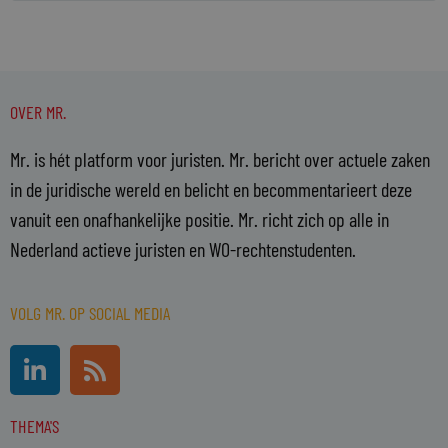
OVER MR.
Mr. is hét platform voor juristen. Mr. bericht over actuele zaken
in de juridische wereld en belicht en becommentarieert deze
vanuit een onafhankelijke positie. Mr. richt zich op alle in
Nederland actieve juristen en WO-rechtenstudenten.
VOLG MR. OP SOCIAL MEDIA
L
R
i
s
n
s
THEMA'S
k