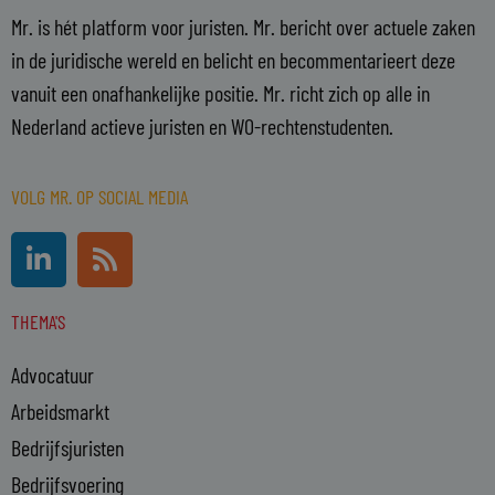
Mr. is hét platform voor juristen. Mr. bericht over actuele zaken
in de juridische wereld en belicht en becommentarieert deze
vanuit een onafhankelijke positie. Mr. richt zich op alle in
Nederland actieve juristen en WO-rechtenstudenten.
VOLG MR. OP SOCIAL MEDIA
L
R
i
s
n
s
THEMA'S
k
e
Advocatuur
d
i
Arbeidsmarkt
n
Bedrijfsjuristen
-
Bedrijfsvoering
i