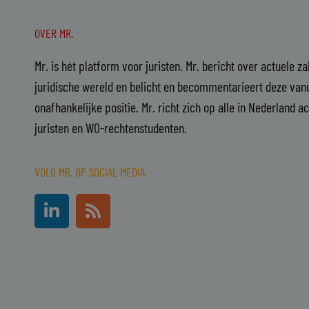
OVER MR.
Mr. is hét platform voor juristen. Mr. bericht over actuele z
juridische wereld en belicht en becommentarieert deze vanu
onafhankelijke positie. Mr. richt zich op alle in Nederland a
juristen en WO-rechtenstudenten.
VOLG MR. OP SOCIAL MEDIA
L
R
i
s
n
s
k
e
d
i