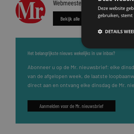
Webmeester
Deze website geb
gebruiken, stemt
Bekijk alle berichten
DETAILS WE
Het belangrijkste nieuws wekelijks in uw inbox?
Abonneer u op de Mr. nieuwsbrief: elke dins
van de afgelopen week, de laatste loopbaanw
direct aan en ontvang elke dinsdag de Mr. ni
Aanmelden voor de Mr. nieuwsbrief