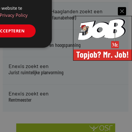
 website te
Omgevingsdienst Haaglanden zoekt een
Privacy Policy
Jurist Omgevingsrecht (faunabeheer)
ACCEPTEREN
Enexis zoekt een
Rentmeester midden- en hoogspanning
Enexis zoekt een
Jurist ruimtelijke planvorming
Enexis zoekt een
Rentmeester