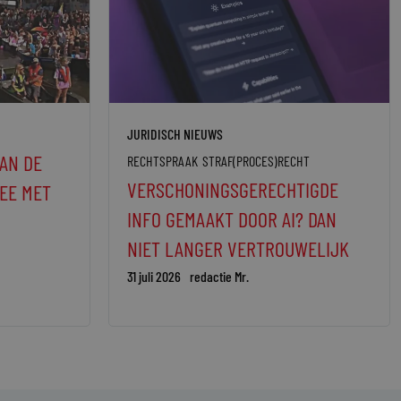
JURIDISCH NIEUWS
AN DE
RECHTSPRAAK
STRAF(PROCES)RECHT
VERSCHONINGSGERECHTIGDE
EE MET
INFO GEMAAKT DOOR AI? DAN
NIET LANGER VERTROUWELIJK
31 juli 2026
redactie Mr.