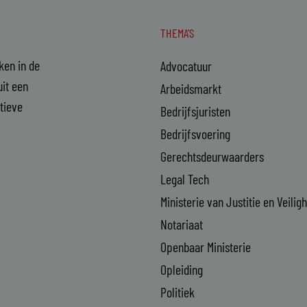
THEMA'S
aken in de
Advocatuur
it een
Arbeidsmarkt
ctieve
Bedrijfsjuristen
Bedrijfsvoering
Gerechtsdeurwaarders
Legal Tech
Ministerie van Justitie en Veilig
Notariaat
Openbaar Ministerie
Opleiding
Politiek