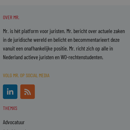
OVER MR.
Mr. is hét platform voor juristen. Mr. bericht over actuele zaken
in de juridische wereld en belicht en becommentarieert deze
vanuit een onafhankelijke positie. Mr. richt zich op alle in
Nederland actieve juristen en WO-rechtenstudenten.
VOLG MR. OP SOCIAL MEDIA
L
R
i
s
n
s
THEMA'S
k
e
Advocatuur
d