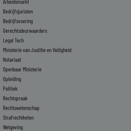
i
Arbeidsmarkt
n
Bedrijfsjuristen
-
Bedrijfsvoering
i
n
Gerechtsdeurwaarders
Legal Tech
Ministerie van Justitie en Veiligheid
Notariaat
Openbaar Ministerie
Opleiding
Politiek
Rechtspraak
Rechtswetenschap
Strafrechtketen
Wetgeving