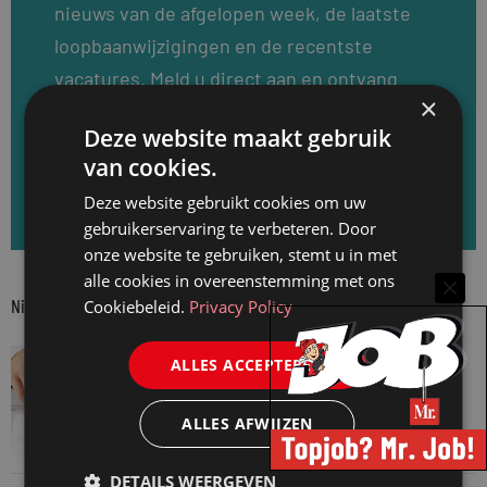
nieuws van de afgelopen week, de laatste
loopbaanwijzigingen en de recentste
vacatures. Meld u direct aan en ontvang
×
elke dinsdag de Mr. nieuwsbrief.
Deze website maakt gebruik
van cookies.
Aanmelden voor de Mr. nieuwsbrief
Deze website gebruikt cookies om uw
gebruikerservaring te verbeteren. Door
onze website te gebruiken, stemt u in met
alle cookies in overeenstemming met ons
Nieuwste berichten
Cookiebeleid.
Privacy Policy
JURIDISCH NIEUWS
ALLES ACCEPTEREN
Aantal notariële akten na topmaand in juni
weer terug naar normaal
ALLES AFWIJZEN
6 augustus 2026
DETAILS WEERGEVEN