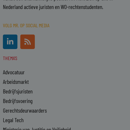
Nederland actieve juristen en WO-rechtenstudenten.
VOLG MR. OP SOCIAL MEDIA
L
R
i
s
n
s
THEMA'S
k
e
Advocatuur
d
i
Arbeidsmarkt
n
Bedrijfsjuristen
-
Bedrijfsvoering
i
n
Gerechtsdeurwaarders
Legal Tech
Ministerie van Justitie en Veiligheid