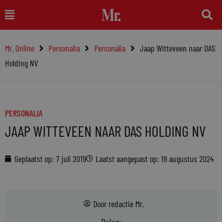
Ga
Main
naar
Menu
de
Mr. Online
Personalia
Personalia
Jaap Witteveen naar DAS
inhoud
Holding NV
PERSONALIA
JAAP WITTEVEEN NAAR DAS HOLDING NV
Geplaatst op:
7 juli 2019
Laatst aangepast op: 19 augustus 2024
Door
redactie Mr.